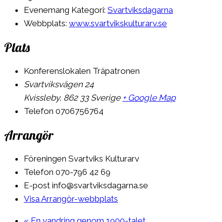
Evenemang Kategori:
Svartviksdagarna
Webbplats:
www.svartvikskulturarv.se
Plats
Konferenslokalen Träpatronen
Svartviksvägen 24
Kvissleby
,
862 33
Sverige
+ Google Map
Telefon
0706756764
Arrangör
Föreningen Svartviks Kulturarv
Telefon
070-796 42 69
E-post
info@svartviksdagarna.se
Visa Arrangör-webbplats
«
En vandring genom 1900-talet